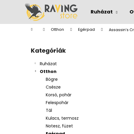
K
Ugrás
a
o
Ruházat
O
fő
Vissza
Vissza
s
tartalomhoz
a boltba
a boltba
á
Kezdőlap
Otthon
Egérpad
Assassin’s 
r
O
l
Kategóriák
Kategóriák
d
átugrása
a
Ruházat
l
Otthon
s
Bögre
ó
Csésze
p
Korsó, pohár
a
Felespohár
n
Tál
e
Kulacs, termosz
l
Notesz, füzet
Egérpad