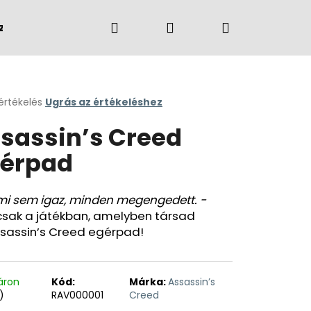
Keresés
Bejelentkezés
Kosár
zvények
Márkák
értékelés
Ugrás az értékeléshez
k
sassin’s Creed
s
lése
érpad
.
i sem igaz, minden megengedett. -
csak a játékban, amelyben társad
ssassin’s Creed egérpad!
áron
Kód:
Márka:
Assassin’s
)
RAV000001
Creed