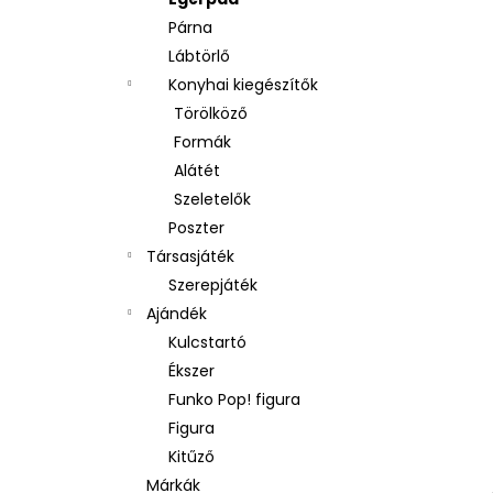
Párna
Lábtörlő
Konyhai kiegészítők
Törölköző
Formák
Alátét
Szeletelők
Poszter
Társasjáték
Szerepjáték
Ajándék
Kulcstartó
Ékszer
Funko Pop! figura
Figura
Kitűző
Márkák