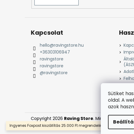
Kapcsolat
Hasz
hello
@
ravingstore.hu
Kapc
+36303106947
Impr
ravingstore
Által
(ÁSZ
ravingstore
Adat
@ravingstore
Felha
Süti 
Fizet
Sütiket ha
Száll
oldal. A w
azok haszn
Copyright 2026
Raving Store
. Minden jog fennta
Beállít
Ingyenes Foxpost kiszállítás 25.000 Ft megrendelés felett!