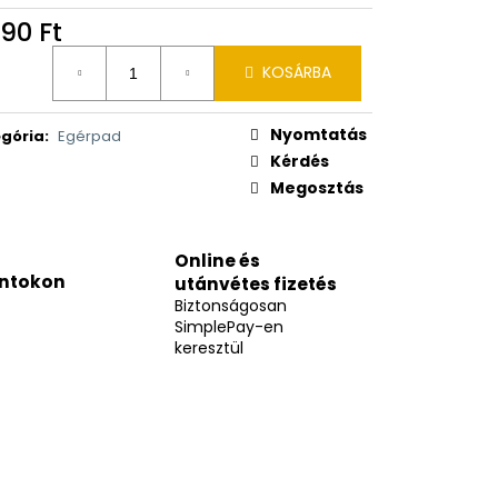
90 Ft
égár:
KOSÁRBA
Nyomtatás
gória
:
Egérpad
Kérdés
Megosztás
Online és
ntokon
utánvétes fizetés
Biztonságosan
SimplePay-en
keresztül