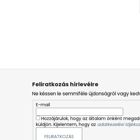
L
á
Feliratkozás hírlevélre
b
Ne késsen le semmiféle újdonságról vagy ked
l
é
E-mail
c
Hozzájárulok, hogy az általam önként megado
küldjön. Kijelentem, hogy az
adatkezelési tájékoz
FELIRATKOZÁS