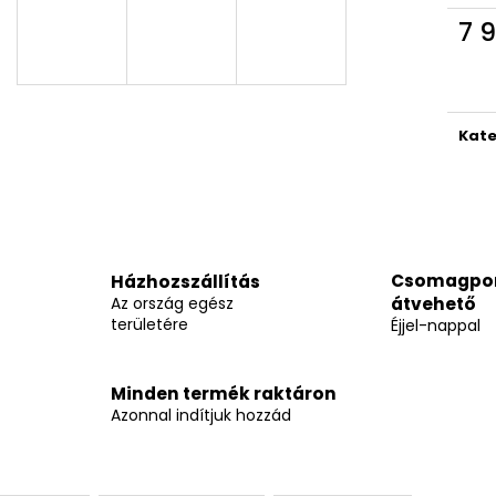
7 9
Egys
Kate
Csomagpo
Házhozszállítás
Az ország egész
átvehető
területére
Éjjel-nappal
Minden termék raktáron
Azonnal indítjuk hozzád