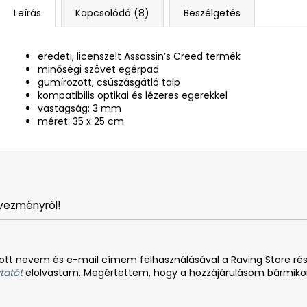
Leírás
Kapcsolódó (8)
Beszélgetés
eredeti, licenszelt Assassin’s Creed termék
minőségi szövet egérpad
gumírozott, csúszásgátló talp
kompatibilis optikai és lézeres egerekkel
vastagság: 3 mm
méret: 35 x 25 cm
vezményről!
tt nevem és e-mail címem felhasználásával a Raving Store rész
tatót
elolvastam. Megértettem, hogy a hozzájárulásom bármiko