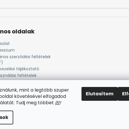
nos oldalak
solat
esszum
ános szerződési feltételek
F)
kezelési tájékoztató
sználási feltételek
tájékoztató
ési lehetőség
sználunk, mint a legtöbb szuper
Elutasítom
El
ítási információk
eboldal követésével elfogadod
álatát. Tudj meg többet
i
tt
!
rtva.
ások