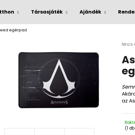
tthon
Társasjáték
Ajándék
Rende
Creed egérpad
Mit keres?
A
Nincs 
termé
As
átlago
KERESÉS
értéke
eg
5-
ből
0,0
csillag
Semm
Akár
az A
Rakt
(1 db