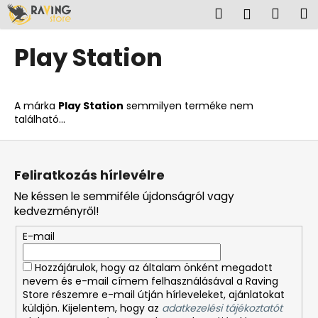
K
Ugrás
Keresés
Kosá
M
Bejelent
a
o
fő
Vissza
Vissza
s
tartalomhoz
Play Station
á
M
r
i
A márka
Play Station
semmilyen terméke nem
t
található...
k
L
e
á
r
Feliratkozás hírlevélre
b
e
Ne késsen le semmiféle újdonságról vagy
l
s
kedvezményről!
é
?
E-mail
c
Hozzájárulok, hogy az általam önként megadott
nevem és e-mail címem felhasználásával a Raving
Store részemre e-mail útján hírleveleket, ajánlatokat
KERESÉS
küldjön. Kijelentem, hogy az
adatkezelési tájékoztatót