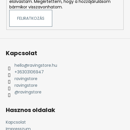
elolvastam. Megértettem, hogy a hozzájárulásom
bármikor visszavonhatom.
FELIRATKOZÁS
Kapcsolat
hello
@
ravingstore.hu
+36303106947
ravingstore
ravingstore
@ravingstore
Hasznos oldalak
Kapcsolat
Impresszum