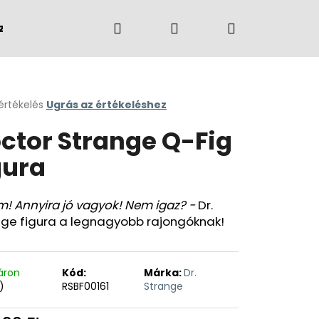
Keresés
Bejelentkezés
Kosár
zvények
Márkák
értékelés
Ugrás az értékeléshez
k
ctor Strange Q-Fig
s
lése
gura
.
! Annyira jó vagyok! Nem igaz? -
Dr.
nge figura a legnagyobb rajongóknak!
áron
Kód:
Márka:
Dr.
)
RSBF00161
Strange