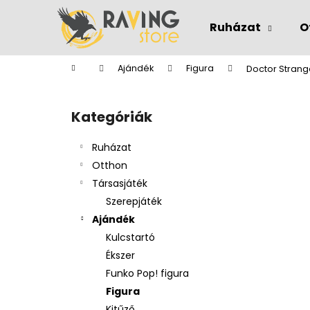
K
Ugrás
a
o
Ruházat
O
fő
Vissza
Vissza
s
tartalomhoz
a boltba
a boltba
á
Kezdőlap
Ajándék
Figura
Doctor Strang
r
O
l
Kategóriák
Kategóriák
d
átugrása
a
Ruházat
l
Otthon
s
Társasjáték
ó
Szerepjáték
p
Ajándék
a
Kulcstartó
n
Ékszer
e
Funko Pop! figura
l
Figura
Kitűző