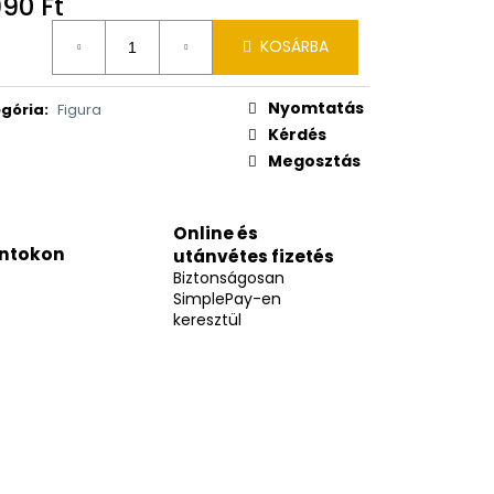
990 Ft
égár:
KOSÁRBA
Nyomtatás
gória
:
Figura
Kérdés
Megosztás
Online és
ntokon
utánvétes fizetés
Biztonságosan
SimplePay-en
keresztül