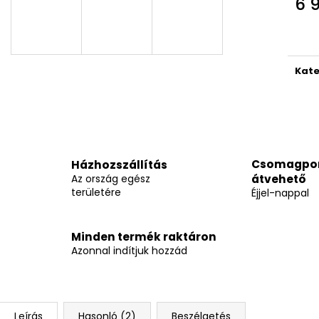
6 
Egys
Kate
Csomagpo
Házhozszállítás
Az ország egész
átvehető
területére
Éjjel-nappal
Minden termék raktáron
Azonnal indítjuk hozzád
Leírás
Hasonló (2)
Beszélgetés