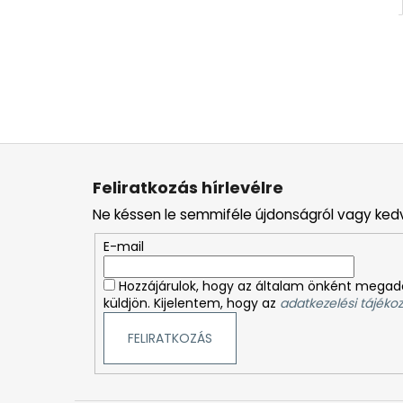
L
á
Feliratkozás hírlevélre
b
Ne késsen le semmiféle újdonságról vagy ked
l
é
E-mail
c
Hozzájárulok, hogy az általam önként megado
küldjön. Kijelentem, hogy az
adatkezelési tájékoz
FELIRATKOZÁS