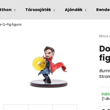
tthon
Társasjáték
Ajándék
Rende
e Q-Fig figura
Mit keres?
A
Nincs 
termé
Do
átlago
KERESÉS
értéke
fi
5-
ből
0,0
csillag
Bumm
Stra
Rakt
(1 db