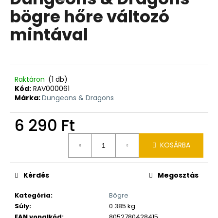
értékelése
bögre hőre változó
5-
ből
mintával
0,0
csillag.
Raktáron
(1 db)
Kód:
RAV000061
Márka:
Dungeons & Dragons
6 290 Ft
Egységár:
KOSÁRBA
Kérdés
Megosztás
Kategória
:
Bögre
Súly
:
0.385 kg
EAN vonalkód
:
8052780428415