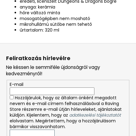
eredeti, licenszelt Dungeons & Dragons bögre
anyaga: kerámia
hőre változó minta
mosogatógépben nem mosható
mikrohullámú sütőbe nem tehető
űrtartalom: 320 ml
L
á
Feliratkozás hírlevélre
b
Ne késsen le semmiféle újdonságról vagy
l
kedvezményről!
é
E-mail
c
Hozzájárulok, hogy az általam önként megadott
nevem és e-mail címem felhasználásával a Raving
Store részemre e-mail útján hírleveleket, ajánlatokat
küldjön. Kijelentem, hogy az
adatkezelési tájékoztatót
elolvastam. Megértettem, hogy a hozzájárulásom
bármikor visszavonhatom.