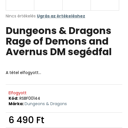
A
Nincs értékelés
Ugrás az értékeléshez
termék
Dungeons & Dragons
átlagos
értékelése
Rage of Demons and
5-
ből
Avernus DM segédfal
0,0
csillag.
A tétel elfogyott…
Elfogyott
Kód:
RSBF00144
Márka:
Dungeons & Dragons
6 490 Ft
Egységár: