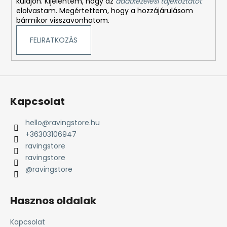
küldjön. Kijelentem, hogy az
adatkezelési tájékoztatót
elolvastam. Megértettem, hogy a hozzájárulásom
bármikor visszavonhatom.
FELIRATKOZÁS
Kapcsolat
hello
@
ravingstore.hu
+36303106947
ravingstore
ravingstore
@ravingstore
Hasznos oldalak
Kapcsolat