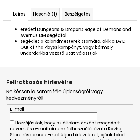
Leírás
Hasonló (1)
Beszélgetés
eredeti Dungeons & Dragons Rage of Demons and
Avernus DM segédfal
segédlet a kalandmesterek számára, akik a D&D
Out of the Abyss kampányt, vagy bármely
Underdarkba vezető utat választják
L
á
Feliratkozás hírlevélre
b
Ne késsen le semmiféle újdonságról vagy
l
kedvezményről!
é
E-mail
c
Hozzájárulok, hogy az általam önként megadott
nevem és e-mail címem felhasználásával a Raving
Store részemre e-mail útján hírleveleket, ajánlatokat