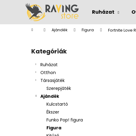
K
Ugrás
a
o
Ruházat
O
fő
Vissza
Vissza
s
tartalomhoz
a boltba
a boltba
á
Kezdőlap
Ajándék
Figura
Fortnite Love 
r
O
l
Kategóriák
Kategóriák
d
átugrása
a
Ruházat
l
Otthon
s
Társasjáték
ó
Szerepjáték
p
Ajándék
a
Kulcstartó
n
Ékszer
e
Funko Pop! figura
l
Figura
Kitűző