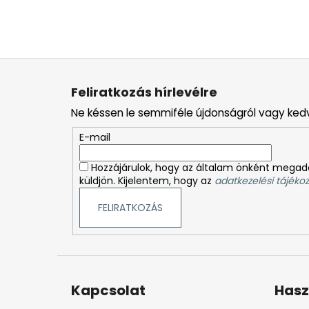
L
á
Feliratkozás hírlevélre
b
Ne késsen le semmiféle újdonságról vagy ked
l
é
E-mail
c
Hozzájárulok, hogy az általam önként megado
küldjön. Kijelentem, hogy az
adatkezelési tájékoz
FELIRATKOZÁS
Kapcsolat
Hasz