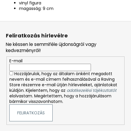
vinyl figura
magasság: 9 cm
L
á
Feliratkozás hírlevélre
b
Ne késsen le semmiféle újdonságról vagy
l
kedvezményről!
é
E-mail
c
Hozzájárulok, hogy az általam önként megadott
nevem és e-mail címem felhasználásával a Raving
Store részemre e-mail útján hírleveleket, ajánlatokat
küldjön. Kijelentem, hogy az
adatkezelési tájékoztatót
elolvastam. Megértettem, hogy a hozzájárulásom
bármikor visszavonhatom.
FELIRATKOZÁS