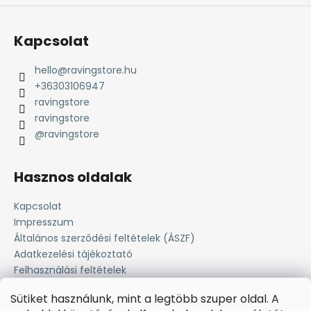
Kapcsolat
hello
@
ravingstore.hu
+36303106947
ravingstore
ravingstore
@ravingstore
Hasznos oldalak
Kapcsolat
Impresszum
Általános szerződési feltételek (ÁSZF)
Adatkezelési tájékoztató
Felhasználási feltételek
Süti tájékoztató
Sütiket használunk, mint a legtöbb szuper oldal. A
Fizetési lehetőség