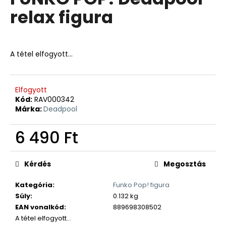
értékelése
relax figura
5-
ből
0,0
csillag.
A tétel elfogyott…
Elfogyott
Kód:
RAV000342
Márka:
Deadpool
6 490 Ft
Egységár:
Kérdés
Megosztás
Kategória
:
Funko Pop! figura
Súly
:
0.132 kg
EAN vonalkód
:
889698308502
A tétel elfogyott…