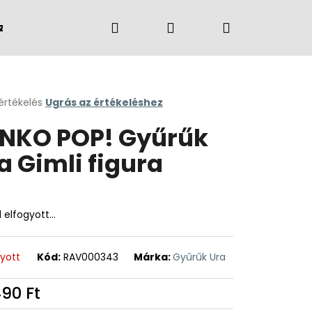
Keresés
Bejelentkezés
Kosár
zvények
Márkák
értékelés
Ugrás az értékeléshez
k
NKO POP! Gyűrűk
s
lése
a Gimli figura
.
l elfogyott…
gyott
Kód:
RAV000343
Márka:
Gyűrűk Ura
490 Ft
égár: