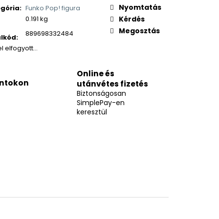
Nyomtatás
gória
:
Funko Pop! figura
0.191 kg
Kérdés
Megosztás
889698332484
lkód
:
el elfogyott…
Online és
ntokon
utánvétes fizetés
Biztonságosan
SimplePay-en
keresztül