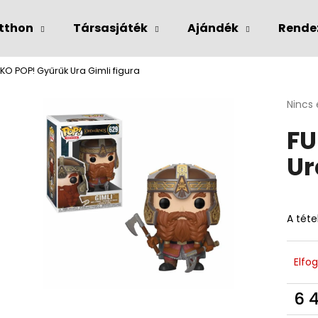
tthon
Társasjáték
Ajándék
Rende
KO POP! Gyűrűk Ura Gimli figura
Mit keres?
A
Nincs 
termé
FU
átlago
KERESÉS
értéke
Ur
5-
ből
0,0
csillag
A téte
Elfo
6 
Egys