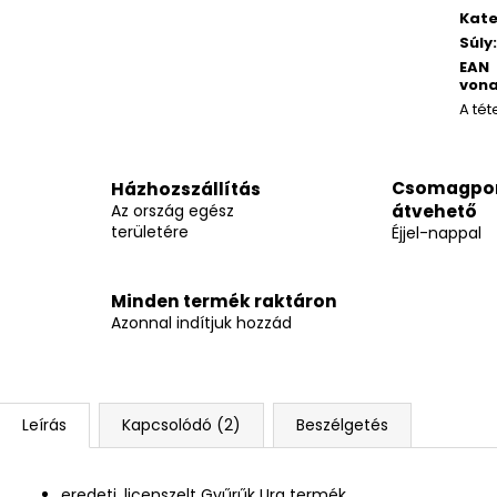
Kate
Súly
:
EAN
vona
A tét
Csomagpo
Házhozszállítás
Az ország egész
átvehető
területére
Éjjel-nappal
Minden termék raktáron
Azonnal indítjuk hozzád
Leírás
Kapcsolódó (2)
Beszélgetés
eredeti, licenszelt Gyűrűk Ura termék