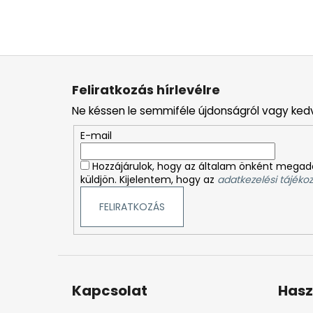
L
á
Feliratkozás hírlevélre
b
Ne késsen le semmiféle újdonságról vagy ked
l
é
E-mail
c
Hozzájárulok, hogy az általam önként megado
küldjön. Kijelentem, hogy az
adatkezelési tájékoz
FELIRATKOZÁS
Kapcsolat
Hasz