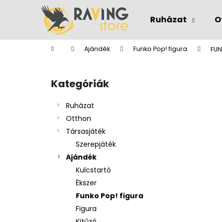
K
Ugrás
a
o
Ruházat
O
fő
Vissza
Vissza
s
tartalomhoz
a boltba
a boltba
á
Kezdőlap
Ajándék
Funko Pop! figura
FUN
r
O
l
Kategóriák
Kategóriák
d
átugrása
a
Ruházat
l
Otthon
s
Társasjáték
ó
Szerepjáték
p
Ajándék
a
Kulcstartó
n
Ékszer
e
Funko Pop! figura
l
Figura
Kitűző