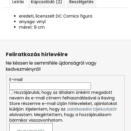
Leírás
Kapcsolódó (2)
Beszélgetés
eredeti, licenszelt DC Comics figura
anyaga: vinyl
méret: 9 cm
L
á
Feliratkozás hírlevélre
b
Ne késsen le semmiféle újdonságról vagy
l
kedvezményről!
é
E-mail
c
Hozzájárulok, hogy az általam önként megadott
nevem és e-mail címem felhasználásával a Raving
Store részemre e-mail útján hírleveleket, ajánlatokat
küldjön. Kijelentem, hogy az
adatkezelési tájékoztatót
elolvastam. Megértettem, hogy a hozzájárulásom
bármikor visszavonhatom.