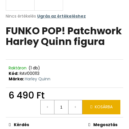
A
Nincs értékelés
Ugrás az értékeléshez
termék
FUNKO POP! Patchwork
átlagos
értékelése
Harley Quinn figura
5-
ből
0,0
csillag.
Raktáron
(1 db)
Kód:
RAV000113
Márka:
Harley Quinn
6 490 Ft
Egységár:
KOSÁRBA
Kérdés
Megosztás