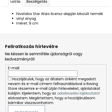
Leírás
Beszélgetés
hivatalos Star Wars licensz alapján készült termék
vinyl anyag
méret: 9 cm
L
á
Feliratkozás hírlevélre
b
Ne késsen le semmiféle újdonságról vagy
l
kedvezményről!
é
E-mail
c
Hozzájárulok, hogy az általam önként megadott
nevem és e-mail címem felhasználásával a Raving
Store részemre e-mail útján hírleveleket, ajánlatokat
küldjön. Kijelentem, hogy az
adatkezelési tájékoztatót
elolvastam. Megértettem, hogy a hozzájárulásom
bármikor visszavonhatom.