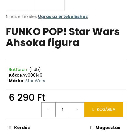
A
Nincs értékelés
Ugrás az értékeléshez
termék
FUNKO POP! Star Wars
átlagos
értékelése
Ahsoka figura
5-
ből
0,0
csillag.
Raktáron
(1 db)
Kód:
RAV000149
Márka:
Star Wars
6 290 Ft
Egységár:
KOSÁRBA
Kérdés
Megosztás