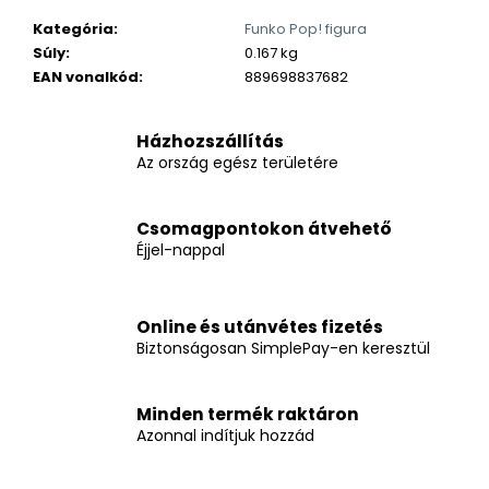
Kategória
:
Funko Pop! figura
Súly
:
0.167 kg
EAN vonalkód
:
889698837682
Házhozszállítás
Az ország egész területére
Csomagpontokon átvehető
Éjjel-nappal
Online és utánvétes fizetés
Biztonságosan SimplePay-en keresztül
Minden termék raktáron
Azonnal indítjuk hozzád