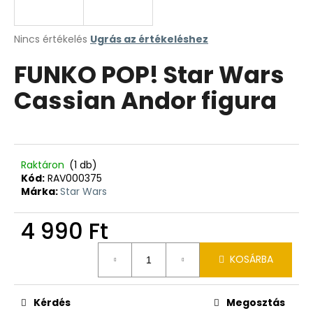
A
Nincs értékelés
Ugrás az értékeléshez
termék
FUNKO POP! Star Wars
átlagos
értékelése
Cassian Andor figura
5-
ből
0,0
csillag.
Raktáron
(1 db)
Kód:
RAV000375
Márka:
Star Wars
4 990 Ft
Egységár:
KOSÁRBA
Kérdés
Megosztás