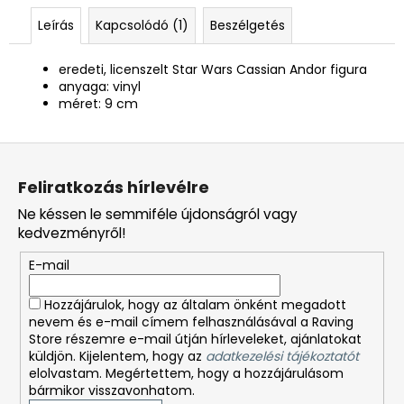
Leírás
Kapcsolódó (1)
Beszélgetés
eredeti, licenszelt Star Wars Cassian Andor figura
anyaga: vinyl
méret: 9 cm
L
á
Feliratkozás hírlevélre
b
Ne késsen le semmiféle újdonságról vagy
l
kedvezményről!
é
E-mail
c
Hozzájárulok, hogy az általam önként megadott
nevem és e-mail címem felhasználásával a Raving
Store részemre e-mail útján hírleveleket, ajánlatokat
küldjön. Kijelentem, hogy az
adatkezelési tájékoztatót
elolvastam. Megértettem, hogy a hozzájárulásom
bármikor visszavonhatom.