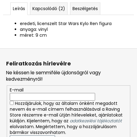
Leírás
Kapcsolódó (2)
Beszélgetés
eredeti, licenszelt Star Wars Kylo Ren figura
anyaga: vinyl
méret: 9 cm
L
á
Feliratkozás hírlevélre
b
Ne késsen le semmiféle újdonságról vagy
l
kedvezményről!
é
E-mail
c
Hozzájárulok, hogy az általam önként megadott
nevem és e-mail címem felhasználásával a Raving
Store részemre e-mail útján hírleveleket, ajánlatokat
küldjön. Kijelentem, hogy az
adatkezelési tájékoztatót
elolvastam. Megértettem, hogy a hozzájárulásom
bármikor visszavonhatom.