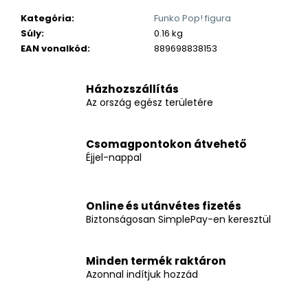
Kategória
:
Funko Pop! figura
Súly
:
0.16 kg
EAN vonalkód
:
889698838153
Házhozszállítás
Az ország egész területére
Csomagpontokon átvehető
Éjjel-nappal
Online és utánvétes fizetés
Biztonságosan SimplePay-en keresztül
Minden termék raktáron
Azonnal indítjuk hozzád