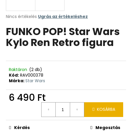
A
Nincs értékelés
Ugrás az értékeléshez
termék
FUNKO POP! Star Wars
átlagos
értékelése
Kylo Ren Retro figura
5-
ből
0,0
csillag.
Raktáron
(2 db)
Kód:
RAV000378
Márka:
Star Wars
6 490 Ft
Egységár:
KOSÁRBA
Kérdés
Megosztás