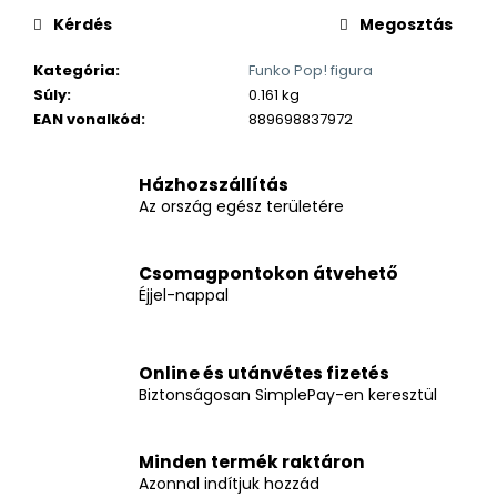
Kérdés
Megosztás
Kategória
:
Funko Pop! figura
Súly
:
0.161 kg
EAN vonalkód
:
889698837972
Házhozszállítás
Az ország egész területére
Csomagpontokon átvehető
Éjjel-nappal
Online és utánvétes fizetés
Biztonságosan SimplePay-en keresztül
Minden termék raktáron
Azonnal indítjuk hozzád