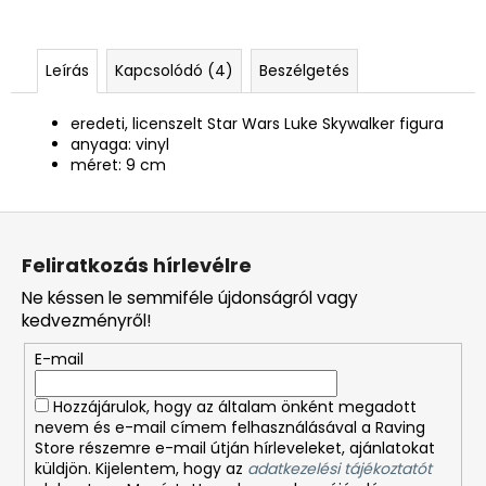
Leírás
Kapcsolódó (4)
Beszélgetés
eredeti, licenszelt Star Wars Luke Skywalker figura
anyaga: vinyl
méret: 9 cm
L
á
Feliratkozás hírlevélre
b
Ne késsen le semmiféle újdonságról vagy
l
kedvezményről!
é
E-mail
c
Hozzájárulok, hogy az általam önként megadott
nevem és e-mail címem felhasználásával a Raving
Store részemre e-mail útján hírleveleket, ajánlatokat
küldjön. Kijelentem, hogy az
adatkezelési tájékoztatót