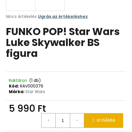
A
Nincs értékelés
Ugrás az értékeléshez
termék
FUNKO POP! Star Wars
átlagos
értékelése
Luke Skywalker BS
5-
ből
figura
0,0
csillag.
Raktáron
(1 db)
Kód:
RAV000376
Márka:
Star Wars
5 990 Ft
Egységár:
KOSÁRBA