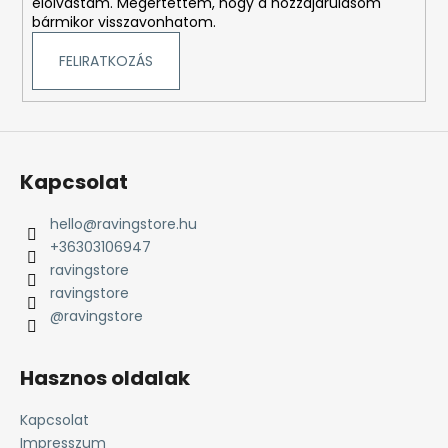
elolvastam. Megértettem, hogy a hozzájárulásom
bármikor visszavonhatom.
FELIRATKOZÁS
Kapcsolat
hello
@
ravingstore.hu
+36303106947
ravingstore
ravingstore
@ravingstore
Hasznos oldalak
Kapcsolat
Impresszum