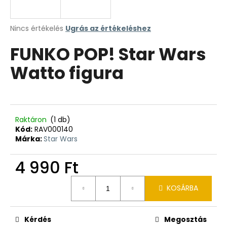
A
Nincs értékelés
Ugrás az értékeléshez
termék
FUNKO POP! Star Wars
átlagos
értékelése
Watto figura
5-
ből
0,0
csillag.
Raktáron
(1 db)
Kód:
RAV000140
Márka:
Star Wars
4 990 Ft
Egységár:
KOSÁRBA
Kérdés
Megosztás