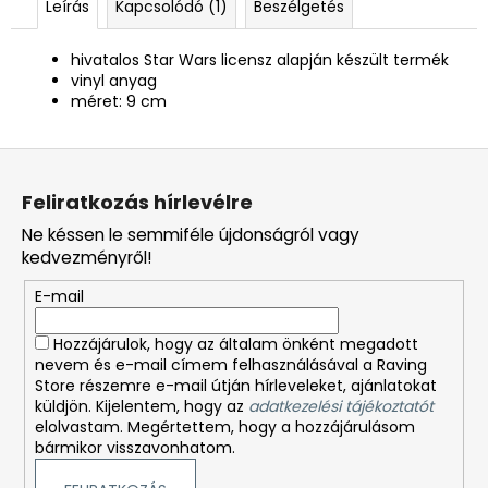
Leírás
Kapcsolódó (1)
Beszélgetés
hivatalos Star Wars licensz alapján készült termék
vinyl anyag
méret: 9 cm
L
á
Feliratkozás hírlevélre
b
Ne késsen le semmiféle újdonságról vagy
l
kedvezményről!
é
E-mail
c
Hozzájárulok, hogy az általam önként megadott
nevem és e-mail címem felhasználásával a Raving
Store részemre e-mail útján hírleveleket, ajánlatokat
küldjön. Kijelentem, hogy az
adatkezelési tájékoztatót
elolvastam. Megértettem, hogy a hozzájárulásom
bármikor visszavonhatom.