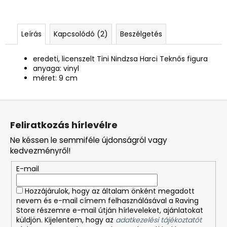
Leírás
Kapcsolódó (2)
Beszélgetés
eredeti, licenszelt Tini Nindzsa Harci Teknős figura
anyaga: vinyl
méret: 9 cm
L
á
Feliratkozás hírlevélre
b
Ne késsen le semmiféle újdonságról vagy
l
kedvezményről!
é
E-mail
c
Hozzájárulok, hogy az általam önként megadott
nevem és e-mail címem felhasználásával a Raving
Store részemre e-mail útján hírleveleket, ajánlatokat
küldjön. Kijelentem, hogy az
adatkezelési tájékoztatót