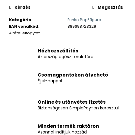
Kérdés
Megosztás
Kategória
:
Funko Pop! figura
EAN vonalkód
:
889698723329
A tétel elfogyott…
Házhozszállítás
Az ország egész területére
Csomagpontokon átvehető
Éjjel-nappal
Online és utánvétes fizetés
Biztonságosan SimplePay-en keresztül
Minden termék raktáron
Azonnal indítjuk hozzád