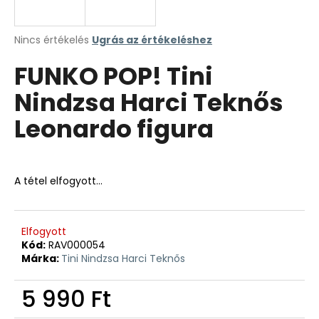
A
Nincs értékelés
Ugrás az értékeléshez
termék
FUNKO POP! Tini
átlagos
értékelése
Nindzsa Harci Teknős
5-
ből
Leonardo figura
0,0
csillag.
A tétel elfogyott…
Elfogyott
Kód:
RAV000054
Márka:
Tini Nindzsa Harci Teknős
5 990 Ft
Egységár: