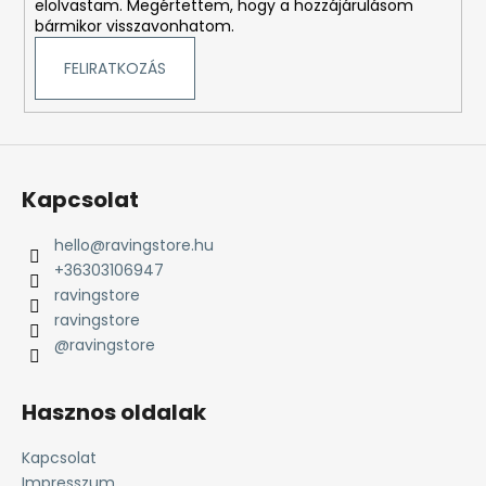
elolvastam. Megértettem, hogy a hozzájárulásom
bármikor visszavonhatom.
FELIRATKOZÁS
Kapcsolat
hello
@
ravingstore.hu
+36303106947
ravingstore
ravingstore
@ravingstore
Hasznos oldalak
Kapcsolat
Impresszum