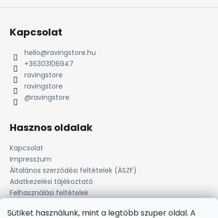
Kapcsolat
hello
@
ravingstore.hu
+36303106947
ravingstore
ravingstore
@ravingstore
Hasznos oldalak
Kapcsolat
Impresszum
Általános szerződési feltételek (ÁSZF)
Adatkezelési tájékoztató
Felhasználási feltételek
Süti tájékoztató
Sütiket használunk, mint a legtöbb szuper oldal. A
Fizetési lehetőség