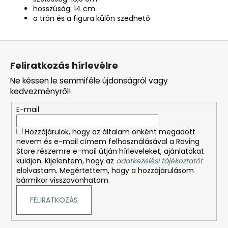
hosszúság: 14 cm
a trón és a figura külön szedhető
L
á
Feliratkozás hírlevélre
b
Ne késsen le semmiféle újdonságról vagy
l
kedvezményről!
é
E-mail
c
Hozzájárulok, hogy az általam önként megadott
nevem és e-mail címem felhasználásával a Raving
Store részemre e-mail útján hírleveleket, ajánlatokat
küldjön. Kijelentem, hogy az
adatkezelési tájékoztatót
elolvastam. Megértettem, hogy a hozzájárulásom
bármikor visszavonhatom.
FELIRATKOZÁS