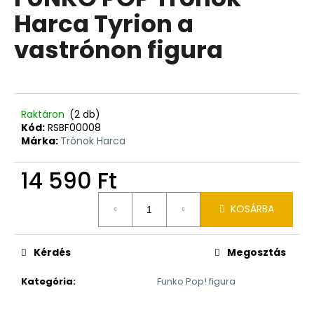
értékelése
Harca Tyrion a
5-
ből
vastrónon figura
0,0
csillag.
Raktáron
(2 db)
Kód:
RSBF00008
Márka:
Trónok Harca
14 590 Ft
Egységár:
KOSÁRBA
Kérdés
Megosztás
Kategória
:
Funko Pop! figura