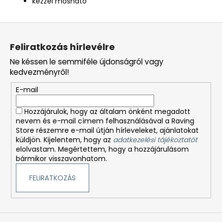
kézzel mosható
L
á
Feliratkozás hírlevélre
b
Ne késsen le semmiféle újdonságról vagy
l
kedvezményről!
é
E-mail
c
Hozzájárulok, hogy az általam önként megadott
nevem és e-mail címem felhasználásával a Raving
Store részemre e-mail útján hírleveleket, ajánlatokat
küldjön. Kijelentem, hogy az
adatkezelési tájékoztatót
elolvastam. Megértettem, hogy a hozzájárulásom
bármikor visszavonhatom.
FELIRATKOZÁS