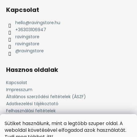
Kapcsolat
hello
@
ravingstore.hu
+36303106947
ravingstore
ravingstore
@ravingstore
Hasznos oldalak
Kapcsolat
Impresszum
Általános szerződési feltételek (ÁSZF)
Adatkezelési tájékoztató
Felhasználási feltételek
Süti tájékoztató
Sütiket használunk, mint a legtöbb szuper oldal. A
Fizetési lehetőség
weboldal követésével elfogadod azok használatát.
Szállítási információk
Tudj meg többet
i
tt
!