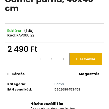
értékelése
cm
5-
ből
0,0
csillag.
Raktáron
(1 db)
Kód:
RAV000122
2 490 Ft
Egységár:
KOSÁRBA
Kérdés
Megosztás
Kategória
:
Párna
EAN vonalkód
:
5902689453458
Házhozszállítás
Az ország egész területére