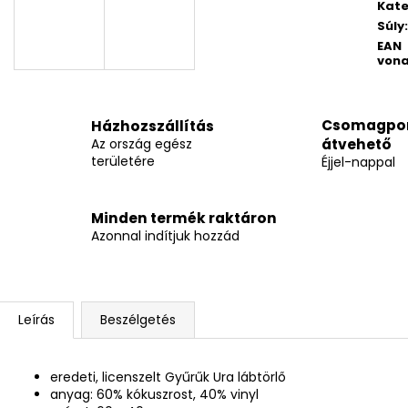
Kate
Súly
:
EAN
vona
Csomagpo
Házhozszállítás
Az ország egész
átvehető
területére
Éjjel-nappal
Minden termék raktáron
Azonnal indítjuk hozzád
Leírás
Beszélgetés
eredeti, licenszelt Gyűrűk Ura lábtörlő
anyag: 60% kókuszrost, 40% vinyl