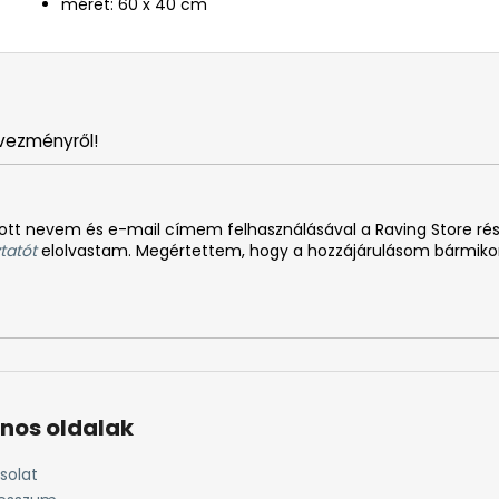
méret: 60 x 40 cm
vezményről!
tt nevem és e-mail címem felhasználásával a Raving Store rész
tatót
elolvastam. Megértettem, hogy a hozzájárulásom bármiko
nos oldalak
solat