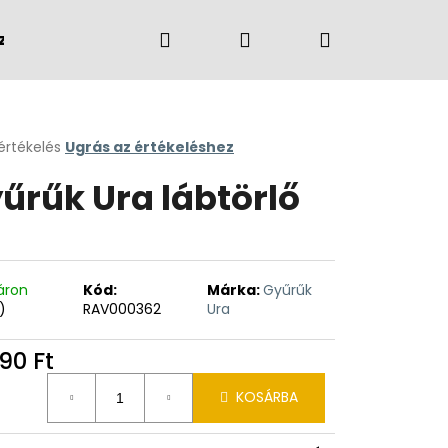
Keresés
Bejelentkezés
Kosár
zvények
Márkák
értékelés
Ugrás az értékeléshez
k
űrűk Ura lábtörlő
s
lése
.
áron
Kód:
Márka:
Gyűrűk
)
RAV000362
Ura
90 Ft
égár:
KOSÁRBA