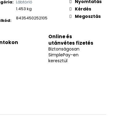
Nyomtatás
gória
:
Lábtörlő
1.453 kg
Kérdés
Megosztás
8435450252105
lkód
:
Online és
ntokon
utánvétes fizetés
Biztonságosan
SimplePay-en
keresztül