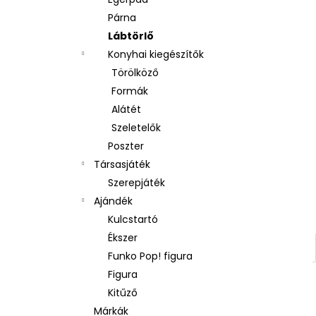
Párna
Lábtörlő
Konyhai kiegészítők
Törölköző
Formák
Alátét
Szeletelők
Poszter
Társasjáték
Szerepjáték
Ajándék
Kulcstartó
Ékszer
Funko Pop! figura
Figura
Kitűző
Márkák