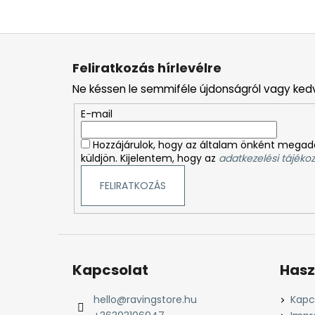
L
á
Feliratkozás hírlevélre
b
Ne késsen le semmiféle újdonságról vagy ked
l
é
E-mail
c
Hozzájárulok, hogy az általam önként megado
küldjön. Kijelentem, hogy az
adatkezelési tájékoz
FELIRATKOZÁS
Kapcsolat
Hasz
hello
@
ravingstore.hu
Kapc