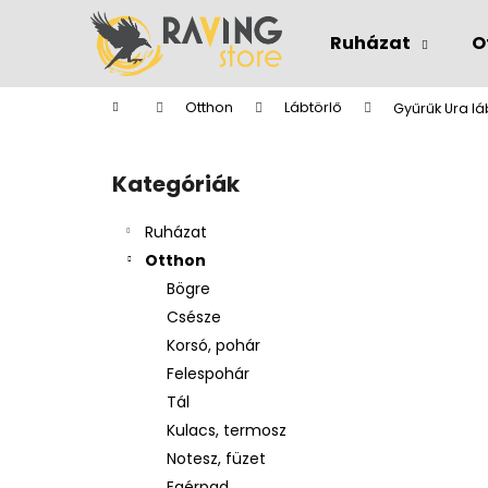
K
Ugrás
a
o
Ruházat
O
fő
Vissza
Vissza
s
tartalomhoz
a boltba
a boltba
á
Kezdőlap
Otthon
Lábtörlő
Gyűrűk Ura lá
r
O
l
Kategóriák
Kategóriák
d
átugrása
a
Ruházat
l
Otthon
s
Bögre
ó
Csésze
p
Korsó, pohár
a
Felespohár
n
Tál
e
Kulacs, termosz
l
Notesz, füzet
Egérpad