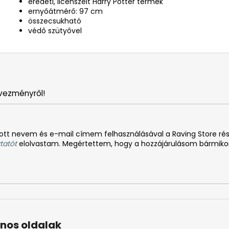
eredeti, licenszelt Harry Potter termék
ernyőátmérő: 97 cm
összecsukható
védő szütyővel
vezményről!
tt nevem és e-mail címem felhasználásával a Raving Store rész
tatót
elolvastam. Megértettem, hogy a hozzájárulásom bármiko
nos oldalak