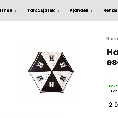
tthon
Társasjáték
Ajándék
Rende
Mit keres?
A
Nincs 
termé
Ha
átlago
KERESÉS
értéke
es
5-
ből
0,0
csillag
Rakt
(1 db
2 9
Egys