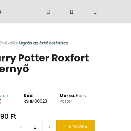
Keresés
Bejelentkezés
Kosár
zvények
Márkák
értékelés
Ugrás az értékeléshez
k
rry Potter Roxfort
s
lése
ernyő
.
áron
Kód:
Márka:
Harry
)
RSHM00023
Potter
90 Ft
égár:
KOSÁRBA