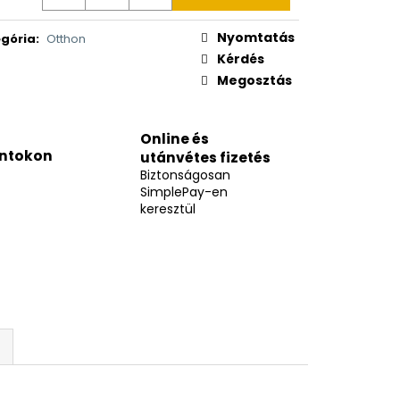
Nyomtatás
gória
:
Otthon
Kérdés
Megosztás
Online és
ntokon
utánvétes fizetés
Biztonságosan
SimplePay-en
keresztül