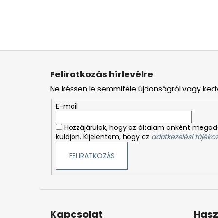
L
á
Feliratkozás hírlevélre
b
Ne késsen le semmiféle újdonságról vagy ked
l
é
E-mail
c
Hozzájárulok, hogy az általam önként megado
küldjön. Kijelentem, hogy az
adatkezelési tájékoz
FELIRATKOZÁS
Kapcsolat
Hasz