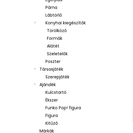
Párna
Lábtörlő
Konyhai kiegészítők
Törölköző
Formák
Alátét
Szeletelők
Poszter
Társasjáték
Szerepjáték
Ajándék
Kulcstartó
Ékszer
Funko Pop! figura
Figura
Kitűző
Márkák