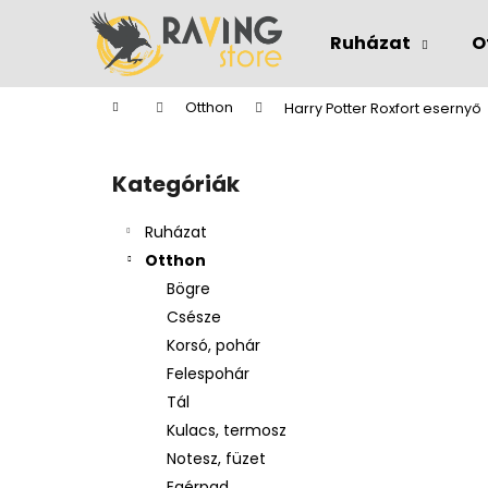
K
Ugrás
a
o
Ruházat
O
fő
Vissza
Vissza
s
tartalomhoz
a boltba
a boltba
á
Kezdőlap
Otthon
Harry Potter Roxfort esernyő
r
O
l
Kategóriák
Kategóriák
d
átugrása
a
Ruházat
l
Otthon
s
Bögre
ó
Csésze
p
Korsó, pohár
a
Felespohár
n
Tál
e
Kulacs, termosz
l
Notesz, füzet
Egérpad