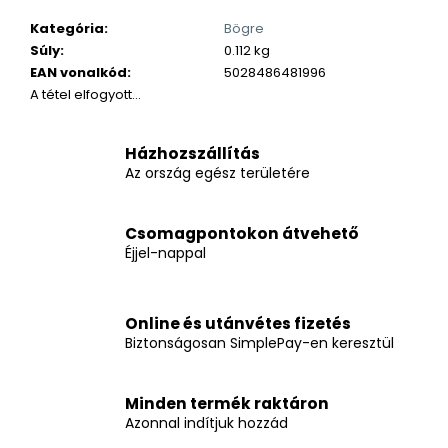
Kategória
:
Bögre
Súly
:
0.112 kg
EAN vonalkód
:
5028486481996
A tétel elfogyott…
Házhozszállítás
Az ország egész területére
Csomagpontokon átvehető
Éjjel-nappal
Online és utánvétes fizetés
Biztonságosan SimplePay-en keresztül
Minden termék raktáron
Azonnal indítjuk hozzád