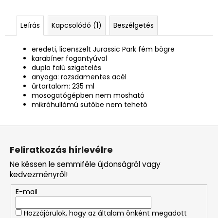
Leírás
Kapcsolódó (1)
Beszélgetés
eredeti, licenszelt Jurassic Park fém bögre
karabíner fogantyúval
dupla falú szigetelés
anyaga: rozsdamentes acél
űrtartalom: 235 ml
mosogatógépben nem mosható
mikróhullámú sütőbe nem tehető
L
á
Feliratkozás hírlevélre
b
Ne késsen le semmiféle újdonságról vagy
l
kedvezményről!
é
E-mail
c
Hozzájárulok, hogy az általam önként megadott