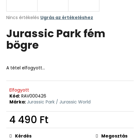
A
Nincs értékelés
Ugrás az értékeléshez
termék
Jurassic Park fém
átlagos
értékelése
bögre
5-
ből
0,0
csillag.
A tétel elfogyott…
Elfogyott
Kód:
RAV000426
Márka:
Jurassic Park / Jurassic World
4 490 Ft
Egységár:
Kérdés
Megosztás