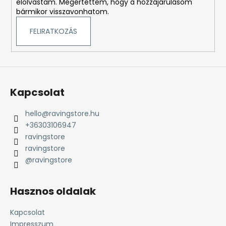
elolvastam. Megértettem, hogy a hozzájárulásom
bármikor visszavonhatom.
FELIRATKOZÁS
Kapcsolat
hello
@
ravingstore.hu
+36303106947
ravingstore
ravingstore
@ravingstore
Hasznos oldalak
Kapcsolat
Impresszum