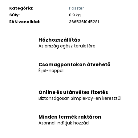
Kategória
:
Poszter
Súly
:
0.9 kg
EAN vonalkód
:
3665361045281
Házhozszállítás
Az ország egész területére
Csomagpontokon átvehető
Éjjel-nappal
Online és utánvétes fizetés
Biztonságosan SimplePay-en keresztül
Minden termék raktáron
Azonnal indítjuk hozzád