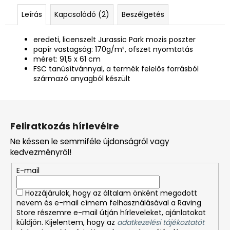
Leírás
Kapcsolódó (2)
Beszélgetés
eredeti, licenszelt Jurassic Park mozis poszter
papír vastagság: 170g/m², ofszet nyomtatás
méret: 91,5 x 61 cm
FSC tanúsítvánnyal, a termék felelős forrásból
származó anyagból készült
L
á
Feliratkozás hírlevélre
b
Ne késsen le semmiféle újdonságról vagy
l
kedvezményről!
é
E-mail
c
Hozzájárulok, hogy az általam önként megadott
nevem és e-mail címem felhasználásával a Raving
Store részemre e-mail útján hírleveleket, ajánlatokat
küldjön. Kijelentem, hogy az
adatkezelési tájékoztatót