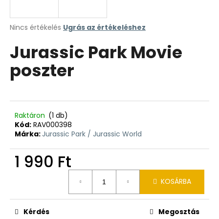
A
Nincs értékelés
Ugrás az értékeléshez
termék
Jurassic Park Movie
átlagos
értékelése
poszter
5-
ből
0,0
csillag.
Raktáron
(1 db)
Kód:
RAV000398
Márka:
Jurassic Park / Jurassic World
1 990 Ft
Egységár:
KOSÁRBA
Kérdés
Megosztás