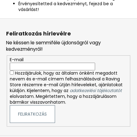
Érvényesítetted a kedvezményt, fejezd be a
vásárlást!
L
á
Feliratkozás hírlevélre
b
Ne késsen le semmiféle újdonságról vagy
l
kedvezményről!
é
E-mail
c
Hozzájárulok, hogy az általam önként megadott
nevem és e-mail címem felhasználásával a Raving
Store részemre e-mail útján hírleveleket, ajánlatokat
küldjön. Kijelentem, hogy az
adatkezelési tájékoztatót
elolvastam. Megértettem, hogy a hozzájárulásom
bármikor visszavonhatom.
FELIRATKOZÁS