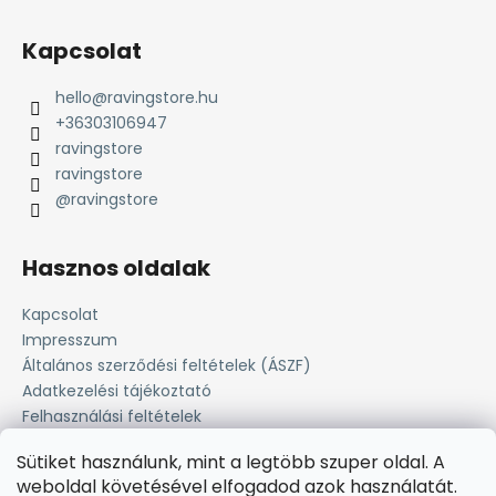
Kapcsolat
hello
@
ravingstore.hu
+36303106947
ravingstore
ravingstore
@ravingstore
Hasznos oldalak
Kapcsolat
Impresszum
Általános szerződési feltételek (ÁSZF)
Adatkezelési tájékoztató
Felhasználási feltételek
Süti tájékoztató
Sütiket használunk, mint a legtöbb szuper oldal. A
Fizetési lehetőség
weboldal követésével elfogadod azok használatát.
Szállítási információk