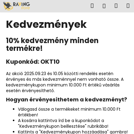
K
Ugrás
Keresés
Kosá
M
Bejelent
a
o
fő
Vissza
Vissza
s
tartalomhoz
Kedvezmények
á
M
r
10% kedvezmény minden
i
termékre!
t
k
Kuponkód: OKT10
e
r
Az akció 2025.09.23 és 10.05
közötti rendelés esetén
e
érvényes és más kedvezménnyel nem vonható össze. A
kedvezménykupon minimum 10.000 Ft értékű vásárlás
s
esetén érvényesíthető.
?
Hogyan érvényesíthetem a kedvezményt?
Válogasd össze a termékeket minimum 10.000 Ft
értékben!
A kosárra kattintva írd be a kuponkódot a
KERESÉS
"Kedvezménykupon beillesztése" rubrikába!
Kattints a "Kedvezménykupon hozzáadása" gombra!