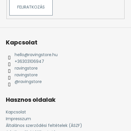
l
FELIRATKOZÁS
e
m
e
i
Kapcsolat
hello
@
ravingstore.hu
+36303106947
ravingstore
ravingstore
@ravingstore
Hasznos oldalak
Kapcsolat
Impresszum
Általános szerződési feltételek (ÁSZF)