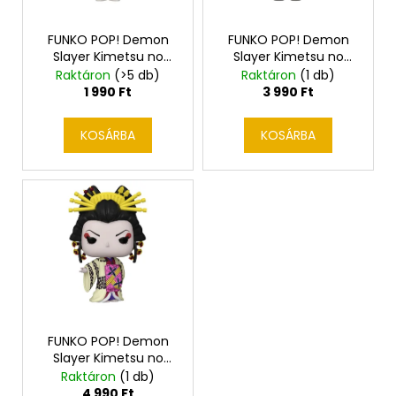
e
e
n
k
FUNKO POP! Demon
FUNKO POP! Demon
d
Slayer Kimetsu no
Slayer Kimetsu no
l
Yaiba Muscle Mouse
Yaiba Tamayo figura
Raktáron
(>5 db)
Raktáron
(1 db)
e
i
kulcstartó
1 990 Ft
3 990 Ft
z
s
é
t
KOSÁRBA
KOSÁRBA
s
á
e
j
a
FUNKO POP! Demon
Slayer Kimetsu no
Yaiba Daki figura
Raktáron
(1 db)
4 990 Ft