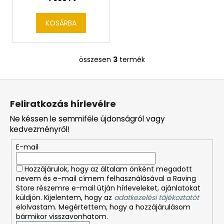
KOSÁRBA
összesen
3
termék
L
i
L
s
á
t
Feliratkozás hírlevélre
a
b
i
Ne késsen le semmiféle újdonságról vagy
l
r
kedvezményről!
é
á
E-mail
c
n
y
Hozzájárulok, hogy az általam önként megadott
í
nevem és e-mail címem felhasználásával a Raving
t
Store részemre e-mail útján hírleveleket, ajánlatokat
á
küldjön. Kijelentem, hogy az
adatkezelési tájékoztatót
s
elolvastam. Megértettem, hogy a hozzájárulásom
bármikor visszavonhatom.
e