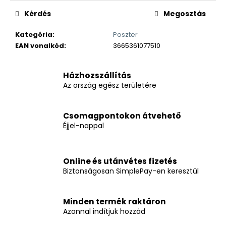
Kérdés
Megosztás
Kategória
:
Poszter
EAN vonalkód
:
3665361077510
Házhozszállítás
Az ország egész területére
Csomagpontokon átvehető
Éjjel-nappal
Online és utánvétes fizetés
Biztonságosan SimplePay-en keresztül
Minden termék raktáron
Azonnal indítjuk hozzád