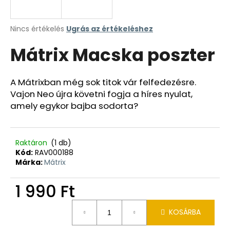
A
Nincs értékelés
Ugrás az értékeléshez
termék
Mátrix Macska poszter
átlagos
értékelése
5-
ből
A Mátrixban még sok titok vár felfedezésre.
0,0
Vajon Neo újra követni fogja a híres nyulat,
csillag.
amely egykor bajba sodorta?
Raktáron
(1 db)
Kód:
RAV000188
Márka:
Mátrix
1 990 Ft
Egységár:
KOSÁRBA