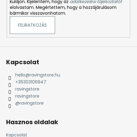
küldjön. Kijelentem, hogy az
adatkezelési tájékoztatót
elolvastam. Megértettem, hogy a hozzájárulásom
bármikor visszavonhatom.
FELIRATKOZÁS
Kapcsolat
hello
@
ravingstore.hu
+36303106947
ravingstore
ravingstore
@ravingstore
Hasznos oldalak
Kapcsolat