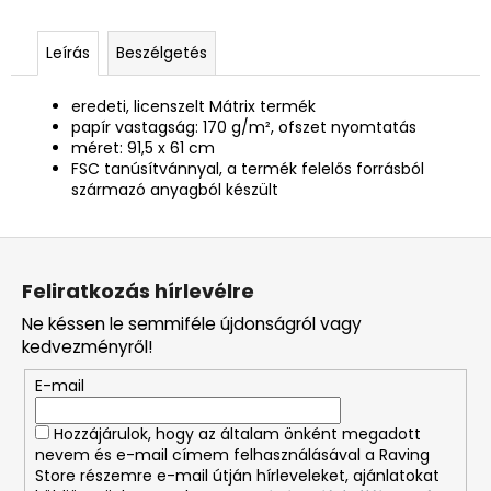
Leírás
Beszélgetés
eredeti, licenszelt Mátrix termék
papír vastagság: 170 g/m², ofszet nyomtatás
méret: 91,5 x 61 cm
FSC tanúsítvánnyal, a termék felelős forrásból
származó anyagból készült
L
á
Feliratkozás hírlevélre
b
Ne késsen le semmiféle újdonságról vagy
l
kedvezményről!
é
E-mail
c
Hozzájárulok, hogy az általam önként megadott
nevem és e-mail címem felhasználásával a Raving
Store részemre e-mail útján hírleveleket, ajánlatokat