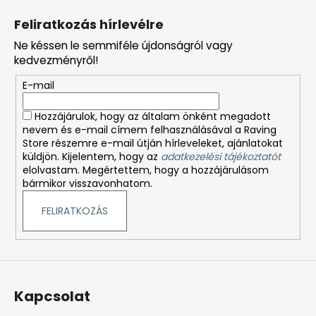
á
Feliratkozás hírlevélre
b
Ne késsen le semmiféle újdonságról vagy
l
kedvezményről!
é
E-mail
c
Hozzájárulok, hogy az általam önként megadott
nevem és e-mail címem felhasználásával a Raving
Store részemre e-mail útján hírleveleket, ajánlatokat
küldjön. Kijelentem, hogy az
adatkezelési tájékoztatót
elolvastam. Megértettem, hogy a hozzájárulásom
bármikor visszavonhatom.
FELIRATKOZÁS
Kapcsolat