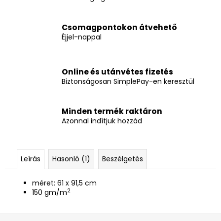
Csomagpontokon átvehető
Éjjel-nappal
Online és utánvétes fizetés
Biztonságosan SimplePay-en keresztül
Minden termék raktáron
Azonnal indítjuk hozzád
Leírás
Hasonló (1)
Beszélgetés
méret: 61 x 91,5 cm
2
150 gm/m
L