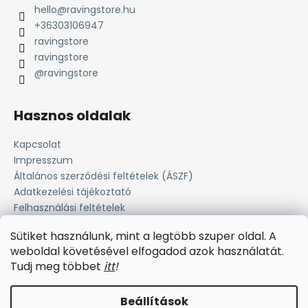
hello
@
ravingstore.hu
+36303106947
ravingstore
ravingstore
@ravingstore
Hasznos oldalak
Kapcsolat
Impresszum
Általános szerződési feltételek (ÁSZF)
Adatkezelési tájékoztató
Felhasználási feltételek
Süti tájékoztató
Sütiket használunk, mint a legtöbb szuper oldal. A
Fizetési lehetőség
weboldal követésével elfogadod azok használatát.
Szállítási információk
Tudj meg többet
i
tt
!
Beállítások