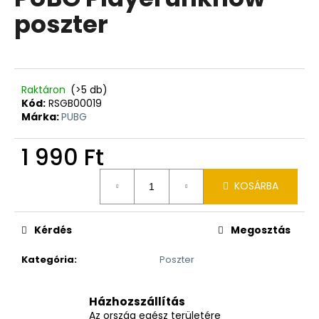
értékelése
poszter
5-
ből
0,0
csillag.
Raktáron
(>5 db)
Kód:
RSGB00019
Márka:
PUBG
1 990 Ft
Egységár:
KOSÁRBA
Kérdés
Megosztás
Kategória
:
Poszter
Házhozszállítás
Az ország egész területére