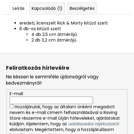
Leírás
Kapcsolódó (1)
Beszélgetés
eredeti, licenszelt Rick & Morty kitűző szett
6 db-os kitűző szett
4 db 2,5 cm átmérőjű
2 db 3,2 cm átmérőjű
L
á
Feliratkozás hírlevélre
b
Ne késsen le semmiféle újdonságról vagy
l
kedvezményről!
é
E-mail
c
Hozzájárulok, hogy az általam önként megadott
nevem és e-mail címem felhasználásával a Raving
Store részemre e-mail útján hírleveleket, ajánlatokat
küldjön. Kijelentem, hogy az
adatkezelési tájékoztatót
elolvastam. Megértettem, hogy a hozzájárulásom