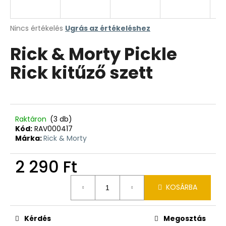
A
Nincs értékelés
Ugrás az értékeléshez
termék
Rick & Morty Pickle
átlagos
értékelése
Rick kitűző szett
5-
ből
0,0
csillag.
Raktáron
(3 db)
Kód:
RAV000417
Márka:
Rick & Morty
2 290 Ft
Egységár:
KOSÁRBA
Kérdés
Megosztás