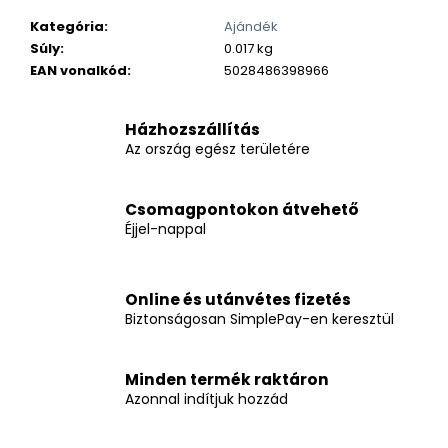
Kategória
:
Ajándék
Súly
:
0.017 kg
EAN vonalkód
:
5028486398966
Házhozszállítás
Az ország egész területére
Csomagpontokon átvehető
Éjjel-nappal
Online és utánvétes fizetés
Biztonságosan SimplePay-en keresztül
Minden termék raktáron
Azonnal indítjuk hozzád