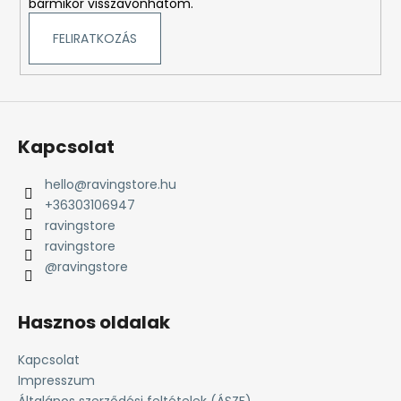
bármikor visszavonhatom.
FELIRATKOZÁS
Kapcsolat
hello
@
ravingstore.hu
+36303106947
ravingstore
ravingstore
@ravingstore
Hasznos oldalak
Kapcsolat
Impresszum
Általános szerződési feltételek (ÁSZF)