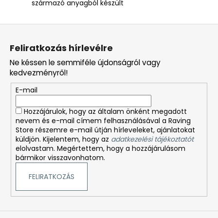
származó anyagból készült
L
á
Feliratkozás hírlevélre
b
Ne késsen le semmiféle újdonságról vagy
l
kedvezményről!
é
E-mail
c
Hozzájárulok, hogy az általam önként megadott
nevem és e-mail címem felhasználásával a Raving
Store részemre e-mail útján hírleveleket, ajánlatokat
küldjön. Kijelentem, hogy az
adatkezelési tájékoztatót
elolvastam. Megértettem, hogy a hozzájárulásom
bármikor visszavonhatom.
FELIRATKOZÁS