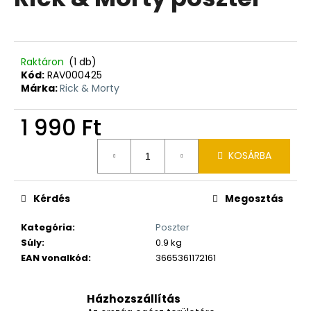
értékelése
5-
ből
0,0
csillag.
Raktáron
(1 db)
Kód:
RAV000425
Márka:
Rick & Morty
1 990 Ft
Egységár:
KOSÁRBA
Kérdés
Megosztás
Kategória
:
Poszter
Súly
:
0.9 kg
EAN vonalkód
:
3665361172161
Házhozszállítás