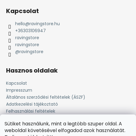
Kapcsolat
hello
@
ravingstore.hu
+36303106947
ravingstore
ravingstore
@ravingstore
Hasznos oldalak
Kapcsolat
Impresszum
Általános szerződési feltételek (ÁSZF)
Adatkezelési tájékoztató
Felhasználási feltételek
Süti tájékoztató
Sütiket használunk, mint a legtöbb szuper oldal. A
Fizetési lehetőség
weboldal követésével elfogadod azok használatát.
Szállítási információk