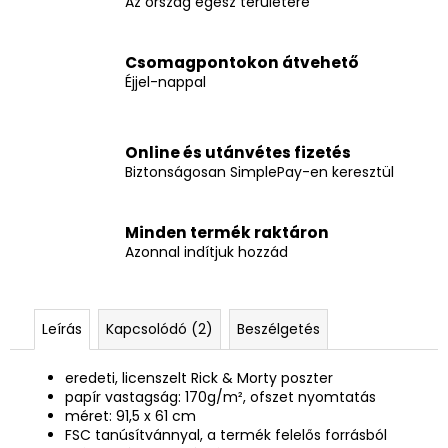
Az ország egész területére
Csomagpontokon átvehető
Éjjel-nappal
Online és utánvétes fizetés
Biztonságosan SimplePay-en keresztül
Minden termék raktáron
Azonnal indítjuk hozzád
Leírás
Kapcsolódó (2)
Beszélgetés
eredeti, licenszelt Rick & Morty poszter
papír vastagság: 170g/m², ofszet nyomtatás
méret: 91,5 x 61 cm
FSC tanúsítvánnyal, a termék felelős forrásból