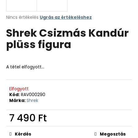
A
Nincs értékelés
Ugrás az értékeléshez
termék
Shrek Csizmás Kandúr
átlagos
értékelése
plüss figura
5-
ből
0,0
csillag.
A tétel elfogyott…
Elfogyott
Kód:
RAV000290
Márka:
Shrek
7 490 Ft
Egységár:
Kérdés
Megosztás