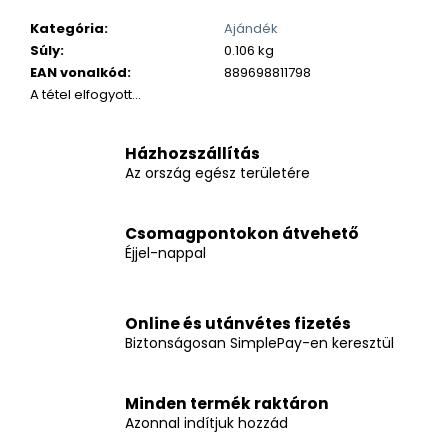
Kategória
:
Ajándék
Súly
:
0.106 kg
EAN vonalkód
:
889698811798
A tétel elfogyott…
Házhozszállítás
Az ország egész területére
Csomagpontokon átvehető
Éjjel-nappal
Online és utánvétes fizetés
Biztonságosan SimplePay-en keresztül
Minden termék raktáron
Azonnal indítjuk hozzád