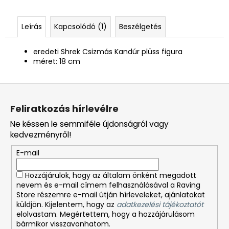
Leírás
Kapcsolódó (1)
Beszélgetés
eredeti Shrek Csizmás Kandúr plüss figura
méret: 18 cm
L
á
Feliratkozás hírlevélre
b
Ne késsen le semmiféle újdonságról vagy
l
kedvezményről!
é
E-mail
c
Hozzájárulok, hogy az általam önként megadott
nevem és e-mail címem felhasználásával a Raving
Store részemre e-mail útján hírleveleket, ajánlatokat
küldjön. Kijelentem, hogy az
adatkezelési tájékoztatót
elolvastam. Megértettem, hogy a hozzájárulásom
bármikor visszavonhatom.