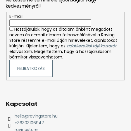
l
kedvezményről!
é
E-mail
c
Hozzájárulok, hogy az általam önként megadott
nevem és e-mail címem felhasználásával a Raving
Store részemre e-mail útján hírleveleket, ajánlatokat
küldjön. Kijelentem, hogy az
adatkezelési tájékoztatót
elolvastam. Megértettem, hogy a hozzájárulásom
bármikor visszavonhatom.
FELIRATKOZÁS
Kapcsolat
hello
@
ravingstore.hu
+36303106947
ravingstore