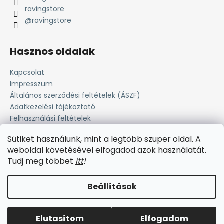
ravingstore
@ravingstore
Hasznos oldalak
Kapcsolat
Impresszum
Általános szerződési feltételek (ÁSZF)
Adatkezelési tájékoztató
Felhasználási feltételek
Süti tájékoztató
Sütiket használunk, mint a legtöbb szuper oldal. A
Fizetési lehetőség
weboldal követésével elfogadod azok használatát.
Szállítási információk
Tudj meg többet
i
tt
!
Beállítások
Shoptet készítette
Elutasítom
Elfogadom
Copyright 2026
Raving Store
. Minden jog fenntartva.