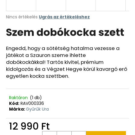
A
Nincs értékelés
Ugrás az értékeléshez
termék
Szem dobókocka szett
átlagos
értékelése
5-
ből
Engedd, hogy a sötétség hatalma vezesse a
0,0
játékot a Szauron szeme ihlette
csillag.
dobókockákkal! Tartós kivitel, prémium
kidolgozás és a Végzet Hegye körül kavargó erő
egyetlen kocka szettben.
Raktáron
(1 db)
Kód:
RAV000336
Márka:
Gyűrűk Ura
12 990 Ft
Egységár: