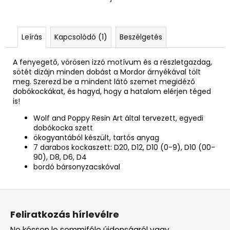
Leírás
Kapcsolódó (1)
Beszélgetés
A fenyegető, vörösen izzó motívum és a részletgazdag,
sötét dizájn minden dobást a Mordor árnyékával tölt
meg. Szerezd be a mindent látó szemet megidéző
dobókockákat, és hagyd, hogy a hatalom elérjen téged
is!
Wolf and Poppy Resin Art által tervezett, egyedi
dobókocka szett
ökogyantából készült, tartós anyag
7 darabos kockaszett: D20, D12, D10 (0-9), D10 (00-
90), D8, D6, D4
bordó bársonyzacskóval
L
á
Feliratkozás hírlevélre
b
Ne késsen le semmiféle újdonságról vagy