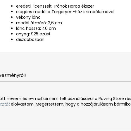
eredeti, licenszelt Trónok Harca ékszer
elegáns medál a Targaryen-ház szimbólumával
vékony lánc
medál átmérő: 2,6 cm
lánc hossza: 46 cm
anyag: 925 ezüst
díszdobozban
vezményről!
tt nevem és e-mail címem felhasználásával a Raving Store rész
tatót
elolvastam. Megértettem, hogy a hozzájárulásom bármiko