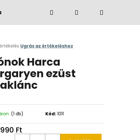
Keresés
Bejelentkezés
Kosár
zvények
Márkák
értékelés
Ugrás az értékeléshez
k
ónok Harca
s
lése
rgaryen ezüst
aklánc
.
áron
(1 db)
Kód:
1011
 990 Ft
égár: