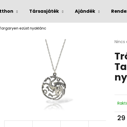
tthon
Társasjáték
Ajándék
Rende
Targaryen ezüst nyaklánc
Mit keres?
A
Nincs 
termé
Tr
átlago
KERESÉS
értéke
Ta
5-
ből
ny
0,0
csillag
Rakt
29
Egys