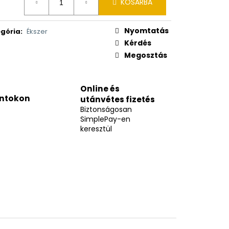
KOSÁRBA
Nyomtatás
gória
:
Ékszer
Kérdés
Megosztás
Online és
ntokon
utánvétes fizetés
Biztonságosan
SimplePay-en
keresztül