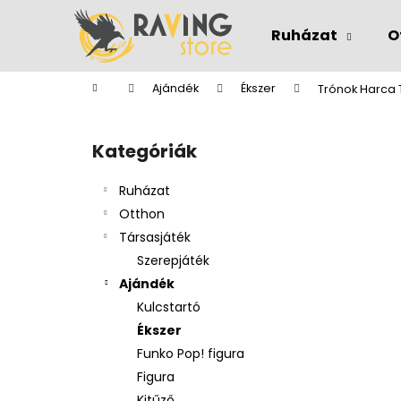
K
Ugrás
a
o
Ruházat
O
fő
Vissza
Vissza
s
tartalomhoz
a boltba
a boltba
á
Kezdőlap
Ajándék
Ékszer
Trónok Harca 
r
O
l
Kategóriák
Kategóriák
d
átugrása
a
Ruházat
l
Otthon
s
Társasjáték
ó
Szerepjáték
p
Ajándék
a
Kulcstartó
n
Ékszer
e
Funko Pop! figura
l
Figura
Kitűző