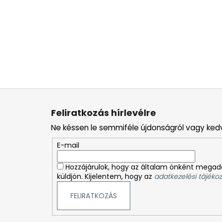
L
á
Feliratkozás hírlevélre
b
Ne késsen le semmiféle újdonságról vagy ked
l
é
E-mail
c
Hozzájárulok, hogy az általam önként megado
küldjön. Kijelentem, hogy az
adatkezelési tájékoz
FELIRATKOZÁS