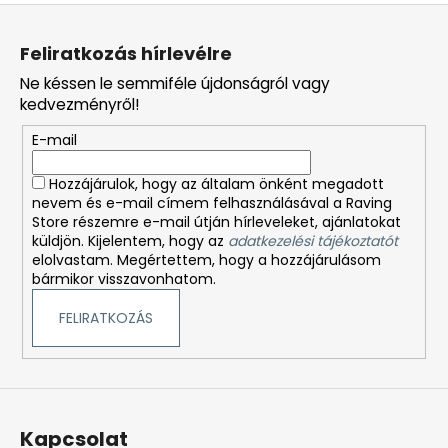
L
á
Feliratkozás hírlevélre
b
Ne késsen le semmiféle újdonságról vagy
l
kedvezményről!
é
E-mail
c
Hozzájárulok, hogy az általam önként megadott
nevem és e-mail címem felhasználásával a Raving
Store részemre e-mail útján hírleveleket, ajánlatokat
küldjön. Kijelentem, hogy az
adatkezelési tájékoztatót
elolvastam. Megértettem, hogy a hozzájárulásom
bármikor visszavonhatom.
FELIRATKOZÁS
Kapcsolat