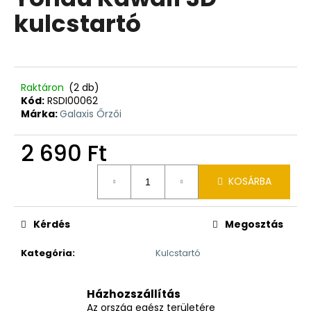
értékelése
kulcstartó
5-
ből
0,0
csillag.
Raktáron
(2 db)
Kód:
RSDI00062
Márka:
Galaxis Őrzői
2 690 Ft
Egységár:
KOSÁRBA
Kérdés
Megosztás
Kategória
:
Kulcstartó
Házhozszállítás
Az ország egész területére