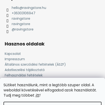
hello
@
ravingstore.hu
+36303106947
ravingstore
ravingstore
@ravingstore
Hasznos oldalak
Kapcsolat
Impresszum
Általános szerződési feltételek (ÁSZF)
Adatkezelési tájékoztató
Felhasználási feltételek
Süti tájékoztató
Sütiket használunk, mint a legtöbb szuper oldal. A
Fizetési lehetőség
weboldal követésével elfogadod azok használatát.
Szállítási információk
Tudj meg többet
i
tt
!