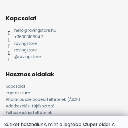
Kapcsolat
hello
@
ravingstore.hu
+36303106947
ravingstore
ravingstore
@ravingstore
Hasznos oldalak
Kapcsolat
Impresszum
Általános szerződési feltételek (ÁSZF)
Adatkezelési tájékoztató
Felhasználási feltételek
Süti tájékoztató
Sütiket használunk, mint a legtöbb szuper oldal. A
Fizetési lehetőség