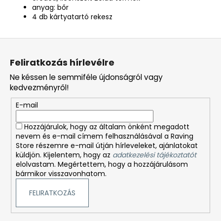
anyag: bőr
4 db kártyatartó rekesz
L
á
Feliratkozás hírlevélre
b
Ne késsen le semmiféle újdonságról vagy
l
kedvezményről!
é
E-mail
c
Hozzájárulok, hogy az általam önként megadott
nevem és e-mail címem felhasználásával a Raving
Store részemre e-mail útján hírleveleket, ajánlatokat
küldjön. Kijelentem, hogy az
adatkezelési tájékoztatót
elolvastam. Megértettem, hogy a hozzájárulásom
bármikor visszavonhatom.
FELIRATKOZÁS