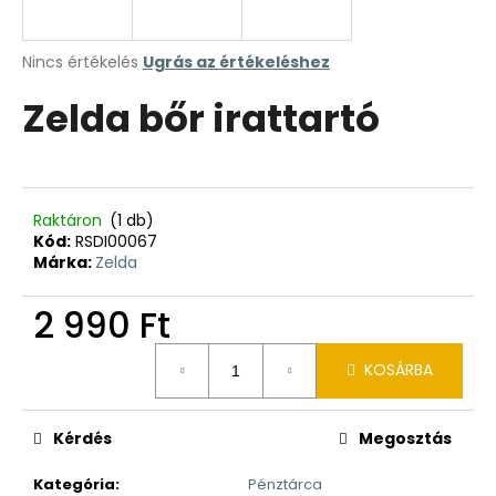
A
Nincs értékelés
Ugrás az értékeléshez
termék
Zelda bőr irattartó
átlagos
értékelése
5-
ből
0,0
csillag.
Raktáron
(1 db)
Kód:
RSDI00067
Márka:
Zelda
2 990 Ft
Egységár:
KOSÁRBA
Kérdés
Megosztás
Kategória
:
Pénztárca