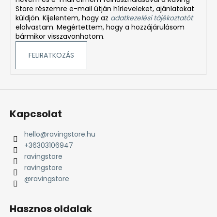
Store részemre e-mail útján hírleveleket, ajánlatokat
küldjön. Kijelentem, hogy az
adatkezelési tájékoztatót
elolvastam. Megértettem, hogy a hozzájárulásom
bármikor visszavonhatom.
FELIRATKOZÁS
Kapcsolat
hello
@
ravingstore.hu
+36303106947
ravingstore
ravingstore
@ravingstore
Hasznos oldalak