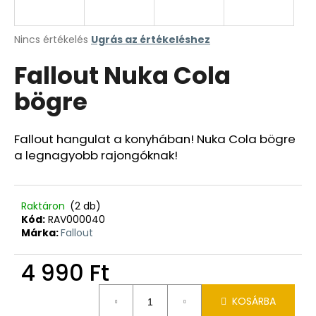
A
Nincs értékelés
Ugrás az értékeléshez
termék
Fallout Nuka Cola
átlagos
értékelése
bögre
5-
ből
0,0
csillag.
Fallout hangulat a konyhában! Nuka Cola bögre
a legnagyobb rajongóknak!
Raktáron
(2 db)
Kód:
RAV000040
Márka:
Fallout
4 990 Ft
Egységár:
KOSÁRBA