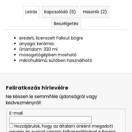
Leírás
Kapcsolódó (6)
Hasonló (2)
Beszélgetés
eredeti, licenszelt Fallout bögre
anyaga: kerámia
űrtartalom: 320 ml
mosogatógépben mosható
mikrohullámú sütőben használható
L
á
Feliratkozás hírlevélre
b
Ne késsen le semmiféle újdonságról vagy
l
kedvezményről!
é
E-mail
c
Hozzájárulok, hogy az általam önként megadott
nevem és e-mail címem felhasználásával a Raving