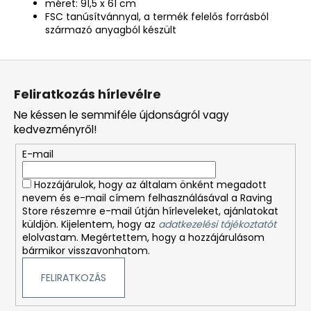
méret: 91,5 x 61 cm
FSC tanúsítvánnyal, a termék felelős forrásból
származó anyagból készült
L
á
Feliratkozás hírlevélre
b
Ne késsen le semmiféle újdonságról vagy
l
kedvezményről!
é
E-mail
c
Hozzájárulok, hogy az általam önként megadott
nevem és e-mail címem felhasználásával a Raving
Store részemre e-mail útján hírleveleket, ajánlatokat
küldjön. Kijelentem, hogy az
adatkezelési tájékoztatót
elolvastam. Megértettem, hogy a hozzájárulásom
bármikor visszavonhatom.
FELIRATKOZÁS