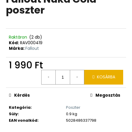
értékelése
poszter
5-
ből
0,0
csillag.
Raktáron
(2 db)
Kód:
RAV000419
Márka:
Fallout
1 990 Ft
Egységár:
KOSÁRBA
Kérdés
Megosztás
Kategória
:
Poszter
Súly
:
0.9 kg
EAN vonalkód
:
5028486337798