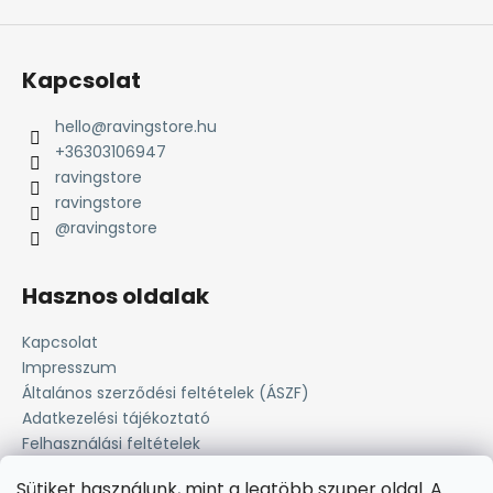
Kapcsolat
hello
@
ravingstore.hu
+36303106947
ravingstore
ravingstore
@ravingstore
Hasznos oldalak
Kapcsolat
Impresszum
Általános szerződési feltételek (ÁSZF)
Adatkezelési tájékoztató
Felhasználási feltételek
Süti tájékoztató
Sütiket használunk, mint a legtöbb szuper oldal. A